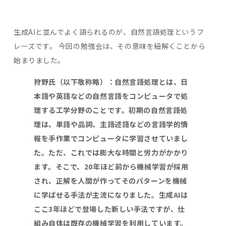
生成AIと並んでよく語られるのが、自然言語処理というフ
レーズです。 今回の勉強会は、その意味を紐解くことから
始まりました。
狩野氏（以下敬称略）：自然言語処理とは、日
本語や英語などの自然言語をコンピュータで処
理する工学分野のことです。初期の自然言語処
理は、単語や品詞、主語述語などの言語学的情
報を手作業でコンピュータに学習させていまし
た。ただ、これでは膨大な時間と労力がかかり
ます。そこで、
20
年ほど前から機械学習が採用
され、正解を人間が作ってそのパターンを機械
に学ばせる手法が主流になりました。生成
AI
は
ここ
3
年ほどで登場した新しい手法ですが、仕
組み自体は既存の機械学習を利用しています。