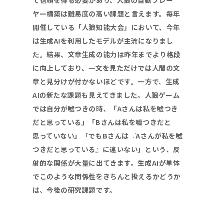
て信頼を得る必要があり、人狼の自動プレー
ヤー構築は難易度の高い課題と言えます。毎年
開催している「人狼知能大会」において、今年
は生成
AI
を利用したモデルが主流になりまし
た。結果、文章生成の能力は昨年までより格段
に向上しており、一文を見ただけでは人間の文
章と見分けが付かないほどです。一方で、生成
AI
の新たな課題も見えてきました。人狼ゲーム
では自分が嘘つきの時、「
A
さんは私を嘘つき
だと思っている」「
B
さんは私を嘘つきだと
思っていない」「でも
B
さんは『
A
さんが私を嘘
つきだと思っている』に違いない」という、反
射的な関係が大量に出てきます。生成
AI
が単体
でこのような関係性をきちんと扱えるかどうか
は、今後の研究課題です。