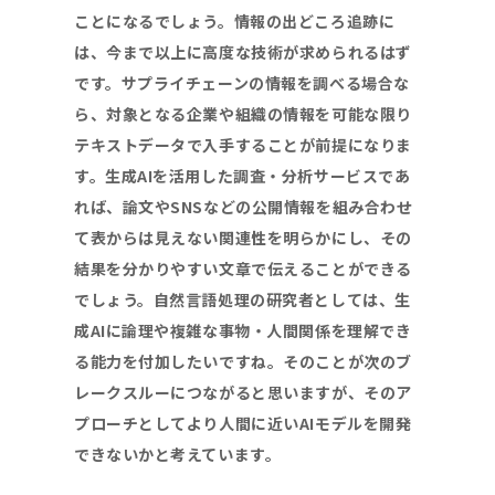
ことになるでしょう。情報の出どころ追跡に
は、今まで以上に高度な技術が求められるはず
です。サプライチェーンの情報を調べる場合な
ら、対象となる企業や組織の情報を可能な限り
テキストデータで入手することが前提になりま
す。生成
AI
を活用した調査・分析サービスであ
れば、論文や
SNS
などの公開情報を組み合わせ
て表からは見えない関連性を明らかにし、その
結果を分かりやすい文章で伝えることができる
でしょう。
自然言語処理の研究者としては、生
成
AI
に論理や複雑な事物・人間関係を理解でき
る能力を付加したいですね。そのことが次のブ
レークスルーにつながると思いますが、そのア
プローチとしてより人間に近い
AI
モデルを開発
できないかと考えています。