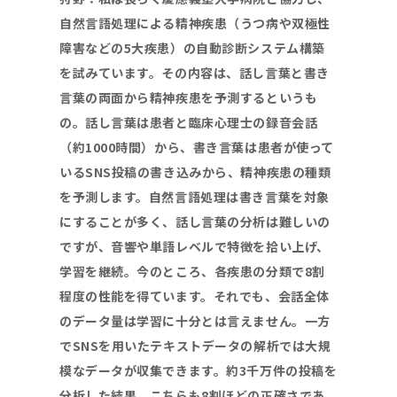
自然言語処理による精神疾患（うつ病や双極性
障害などの
5
大疾患）の自動診断システム構築
を試みています。その内容は、話し言葉と書き
言葉の両面から精神疾患を予測するというも
の。話し言葉は患者と臨床心理士の録音会話
（約
1000
時間）から、書き言葉は患者が使って
いる
SNS
投稿の書き込みから、精神疾患の種類
を予測します。自然言語処理は書き言葉を対象
にすることが多く、話し言葉の分析は難しいの
ですが、音響や単語レベルで特徴を拾い上げ、
学習を継続。今のところ、各疾患の分類で
8
割
程度の性能を得ています。それでも、会話全体
のデータ量は学習に十分とは言えません。一方
で
SNS
を用いたテキストデータの解析では大規
模なデータが収集できます。約
3
千万件の投稿を
分析した結果、こちらも
8
割ほどの正確さであ