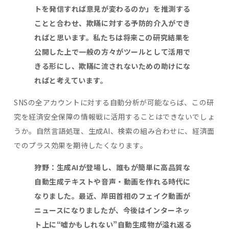
トを発信すれば意見が変わるのか」を推測する
ことと合わせ、欺瞞に対する予防的介入ができ
ればと思います。
私たちは将来この研究結果を
公開した上で一般の方々がツールとして活用で
きる形にし、欺瞞に流されないための助けにな
ればと考えています。
SNSの全アカウントに対する自動分析が可能ならば、この研
究を経済安全保障の情報戦に活用することはできないでしょ
うか。自然言語処理、生成AI、検索の組み合わせに、経済面
でのプラス効果を期待したくなります。
狩野：生成
AI
が登場し、誰もが簡単に高品質な
自動生成テキストや音声・動画を作れる時代に
なりました。最近、岸田首相のフェイク動画が
ニュースになりましたが、今後はインターネッ
ト上に
“
嘘かもしれない
”
自動生成物が溢れ返る