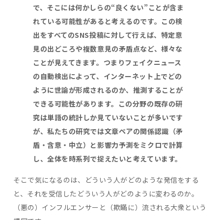
で、そこには何かしらの
“
良くない
”
ことが含ま
れている可能性があると考えるのです。この検
出をすべての
SNS
投稿に対して行えば、特定意
見の出どころや複数意見の矛盾点など、様々な
ことが見えてきます。つまりフェイクニュース
の自動検出によって、インターネット上でどの
ように世論が形成されるのか、推測することが
できる可能性があります。この分野の既存の研
究は単語の統計しか見ていないことが多いです
が、私たちの研究では文章ペアの関係認識（矛
盾・含意・中立）と影響力予測をミクロで計算
し、全体を時系列で捉えたいと考えています。
そこで気になるのは、どういう人がどのような発信をする
と、それを受信したどういう人がどのように変わるのか。
（悪の）インフルエンサーと（欺瞞に）流される大衆という