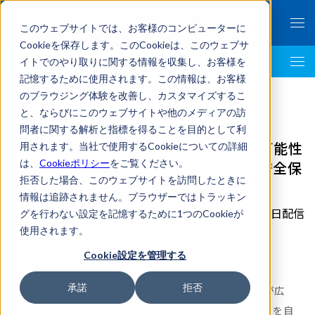
このウェブサイトでは、お客様のコンピューターに
Cookieを保存します。このCookieは、このウェブサ
イトでのやり取りに関する情報を収集し、お客様を
Economic Security Top
記憶するために使用されます。この情報は、お客様
のブラウジング体験を改善し、カスタマイズするこ
と、ならびにこのウェブサイトや他のメディアの訪
問者に関する解析と指標を得ることを目的として利
「自然言語処理研究から見た生成AIの可能性
用されます。当社で使用するCookieについての詳細
は、
Cookieポリシー
をご覧ください。
と限界」研究事例を通じて考える経済安全保
拒否した場合、このウェブサイトを訪問したときに
障への応用 ＜2023年11月27日開催＞
情報は追跡されません。ブラウザーではトラッキン
2023年12月12日配信
グを行わない設定を記憶するために1つのCookieが
使用されます。
Cookie設定を管理する
承諾
拒否
昨今、あらゆる分野において“生成AI”というフレーズが広
まっています。その代表例が、対話を通じて自然な文章を自