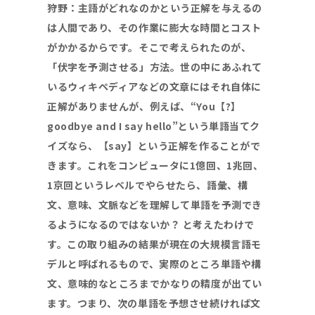
狩野：主語がどれなのかという正解を与えるの
は人間であり、その作業に膨大な時間とコスト
がかかるからです。そこで考えられたのが、
「伏字を予測させる」方法。世の中にあふれて
いるウィキペディアなどの文章にはそれ自体に
正解がありませんが、例えば、
“You
【
?
】
goodbye and I say hello”
という単語当てク
イズなら、【
say
】という正解を作ることがで
きます。これをコンピュータに
1
億回、
1
兆回、
1
京回というレベルでやらせたら、語彙、構
文、意味、文脈などを理解して単語を予測でき
るようになるのではないか？
と考えたわけで
す。この取り組みの結果が現在の大規模言語モ
デルと呼ばれるもので、実際のところ単語や構
文、意味的なところまでかなりの精度が出てい
ます。つまり、次の単語を予想させ続ければ文