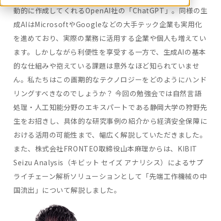
動的に作成してくれるOpenAI社の「ChatGPT」。同様の生
成AIはMicrosoftやGoogleなどの大手テック企業も実用化
を進めており、実際の業務に活用する企業や個人も増えてい
ます。しかしながら利便性を享受する一方で、生成AIの基本
的な仕組みや抱えている課題は意外なほど知られていませ
ん。私たちはこの画期的なテクノロジーをどのようにハンド
リングすべきなのでしょうか？ 今回の勉強会では自然言語
処理・人工知能分野のエキスパートである静岡大学の狩野先
生をお招きし、具体的な研究事例の紹介から経済安全保障に
おける活用の可能性まで、幅広く解説していただきました。
また、株式会社FRONTEO取締役山本麻理からは、KIBIT
Seizu Analysis（キビット セイズ アナリシス）によるサプ
ライチェーン解析ソリューションとして「先端工作機械の中
国流出」について解説しました。