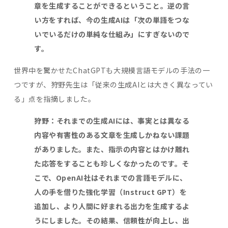
章を生成することができるということ。逆の言
い方をすれば、今の生成
AI
は「次の単語をつな
いでいるだけの単純な仕組み」にすぎないので
す。
世界中を驚かせたChatGPTも大規模言語モデルの手法の一
つですが、狩野先生は「従来の生成AIとは大きく異なってい
る」点を指摘しました。
狩野：それまでの生成
AI
には、事実とは異なる
内容や有害性のある文章を生成しかねない課題
がありました。また、指示の内容とはかけ離れ
た応答をすることも珍しくなかったのです。そ
こで、
OpenAI
社はそれまでの言語モデルに、
人の手を借りた強化学習（
Instruct GPT
）を
追加し、より人間に好まれる出力を生成するよ
うにしました。その結果、信頼性が向上し、出