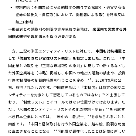
規制内容：外国為替ほか金融機関の関与する諸取引・通貨や有価
証券の輸出入・資産取引において、掲載者による取引を制限又は
禁止(凍結)
→掲載者との諸取引の制限や資産凍結の義務は、
米国内で営業する外
国籍の銀行や現地法人
も負う必要がある
一方、上記の米国エンティティ・リストに対して、
中国も対抗措置と
して「信頼できない実体リスト規定」を制定しました。
これは、「中
国企業との取引を『正常な市場取引の原則』に反して中断するなどし
た外国企業等を［中略］掲載し、中国への輸出入活動の禁止や、投資
行為の制限等の制裁的措置を行うことを定め」*³、2020年9月に公
布、施行されたものです。中国商務部は「『本制度』は特定の国やエ
ンティティーを対象として想定しているものではない」*³と主張して
おり、「制裁リスト」とイコールではない位置づけではあります。た
だし「米国のエンティティ・リストその他の規制・制裁」*⁴を考慮す
べき日本企業にとっては、「米中の二者択一」*⁴を求められることと
同義です。「中国と経済取引を行う外国企業を、踏み絵、股裂き局面
に直面させることになる」*⁴可能性が顕在化したことは記憶に新しい