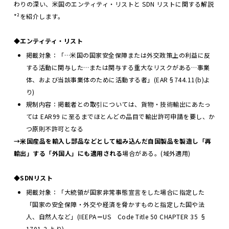
わりの深い、米国のエンティティ・リストと SDN リストに関する解説
*²を紹介します。
◆エンティティ・リスト
掲載対象：「…米国の国家安全保障または外交政策上の利益に反
する活動に関与した…または関与する重大なリスクがある…事業
体、および当該事業体のために活動する者」(EAR§744.11(b)よ
り)
規制内容：掲載者との取引については、貨物・技術輸出にあたっ
ては EAR99 に至るまでほとんどの品目で輸出許可申請を要し、か
つ原則不許可となる
→米国産品を輸入し部品などとして組み込んだ自国製品を製造し「再
輸出」する「外国人」にも適用される
場合がある。(域外適用)
◆SDNリスト
掲載対象：「大統領が国家非常事態宣言をした場合に指定した
「国家の安全保障・外交や経済を脅かすものと指定した国や法
人、自然人など」(IEEPA＝US Code Title 50 CHAPTER 35 §
1701-2 より)