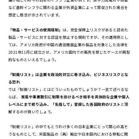
など基幹インフラに関わる企業が外資企業によって買収された場合を
想定し懸念が示されています。
「物品・サービスの使用規制」
は、安全保障上リスクがあると認めた
製品・サービスに対する認証を禁止する規則ですが、その適用例とし
ては、アメリカ政府が中国の通信機器企業の製品を対象とした法律を
2021年11月に成立させ、アメリカ国内での販売を禁じたケースが典型
的なものといえるでしょう。
「制裁リスト」は企業を政治的対立に巻き込み、ビジネスリスクとな
る恐れ
では「制裁リスト」とはどういったものでしょうか？一言で述べるな
らば、
貿易や事業取引に制限を掛けるべき相手を具体的な企業や個人
レベルにまで絞り込み、「名指しで」登録した各国政府のリスト
と理
解するのが良いでしょう。
「制裁リスト」の中でもとりわけ多くの日本企業にとって関心の高そ
うなものとして、米国製品の（再）輸出や日本国内における移転に関