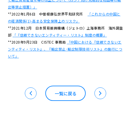
出等禁止措置）」
*²2022年1月6日 中曽根康弘世界平和研究所
「これからの中国と
の経済関係(1)-高まる安全保障上のリスク」
*³2021年12月 日本貿易振興機構（ジェトロ）上海事務所 海外調査
部
「『信頼できないエンティティー・リスト』制度の概要」
*⁴2020年9月23日 CISTEC 事務局
「中国における『信頼できないエ
ンティティ・リスト』、『輸出禁止･輸出制限技術リスト』の施行につ
いて」
一覧に戻る