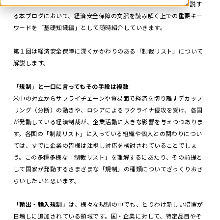
複雑化する世界情勢、規制動向、AIテクノロジーが担う役割を解説す
る本ブログにおいて、経済安全保障の文脈を読み解く上での重要キー
ワードを「基礎知識編」として随時紹介していきます。
第１回は経済安全保障に深くかかわりのある「制裁リスト」について
解説します。
「規制」と一口に言ってもその手段は複数
米中の対立からサプライチェーンや貿易面で経済を切り離すデカップ
リング（分断）の動きや、ロシアによるウクライナ侵攻を受け、各国
が発動している経済制裁が、企業活動に大きな影響を与えつつありま
す。各国の「制裁リスト」に入っている組織や個人との関わりについ
ては、すでに企業の皆様は注視し対応を検討されていることでしょ
う。この多種多様な「制裁リスト」を理解するにあたり、その前提と
して国家が発動するさまざまな「規制」の種類についてざっくりおさ
らいしたいと思います。
「輸出・輸入規制」
は、様々な規制の中でも、とりわけ新しい措置が
日増しに追加されている領域です。国・企業に対して、特定品目やそ