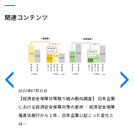
関連コンテンツ
2023年07月31日
2023年0
デカップリ
【経済安全保障対策取り組み動向調査】 日本企業
【経済安
における経済安全保障対策の進捗 ―経済安全保障
に取り組
推進法施行から１年、日本企業に起こった変化と
チェーン
は―