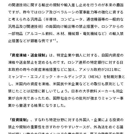
の関連技術に関する輸出の規制や輸入差し止めを行うのが本来の趣旨
ですが、昨今ではロシア及びベラルーシの軍事能力等の強化に資する
と考えられる汎用品（半導体、コンピュータ、通信機器等の一般的な
汎用品及び関連技術）の両国向け輸出等の禁止措置や、ロシアからの
一部物品（アルコール飲料、木材、機械類・電気機械など）の輸入禁
止措置などが顕著な例です*¹。
「資産凍結・送金規制」
は、特定企業や個人に対する、自国内資産の
凍結や送金禁止を定めるものです。ロシア連邦の特定銀行に対する日
本政府の昨今の資産凍結措置などに加え、アメリカ政府が2021年に
ミャンマー・エコノミック・ホールディングス（MEHL）を制裁対象と
し、米国内の資産を凍結、米国民や米企業などとの取引も原則として
禁じたことは記憶に新しいでしょう。日本の大手飲料メーカーも同企
業が合弁先であったため、国際社会からの批判が強まりミャンマー事
業から撤退する結果となりました。
「投資規制」
、すなわち特定分野に対する外国人・企業による投資の
禁止や規制の重要性を示すわかりやすいケースが、外為法をめぐる議
論が喧しい昨今の日本のインフラ企業の例です。原子力発電所や防衛