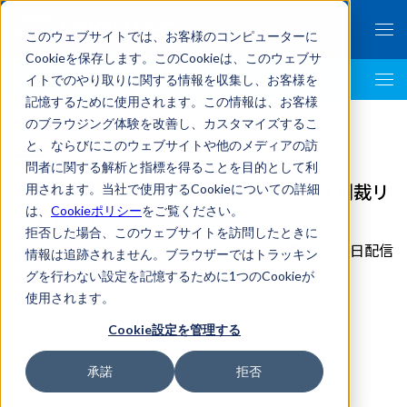
このウェブサイトでは、お客様のコンピューターに
Cookieを保存します。このCookieは、このウェブサ
イトでのやり取りに関する情報を収集し、お客様を
Economic Security Top
記憶するために使用されます。この情報は、お客様
のブラウジング体験を改善し、カスタマイズするこ
と、ならびにこのウェブサイトや他のメディアの訪
問者に関する解析と指標を得ることを目的として利
【経済安全保障 基礎知識編 Vol.1】「制裁リ
用されます。当社で使用するCookieについての詳細
は、
Cookieポリシー
をご覧ください。
スト」とは？
拒否した場合、このウェブサイトを訪問したときに
2022年07月15日配信
情報は追跡されません。ブラウザーではトラッキン
グを行わない設定を記憶するために1つのCookieが
使用されます。
Cookie設定を管理する
承諾
拒否