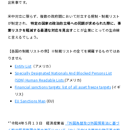
出来事です。
米中対立に限らず、複数の政府間において対立する規制・制裁リスト
が制定され、
特定の国家の政治的立場への同調が求められた際に、事
業リスクを軽減する最適な対応を見出す
ことが企業にとっての生命線
と言えるでしょう。
【各国の制裁リストの例】※制裁リストの全てを網羅するものではあ
りません
Entity List
（アメリカ）
Specially Designated Nationals And Blocked Persons List
(SDN) Human Readable Lists
(アメリカ)
Financial sanctions targets: list of all asset freeze targets
(イギ
リス)
EU Sanctions Map
(EU)
*¹令和4年５月１３日 経済産業省
「外国為替及び外国貿易法に基づ
く輸出貿易管理令等の改正について（ロシア向け先端的な物品等の輸